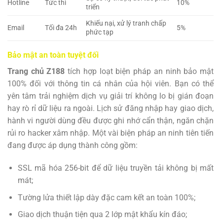
Hotline
Tức thì
10%
triển
Khiếu nại, xử lý tranh chấp
Email
Tối đa 24h
5%
phức tạp
Bảo mật an toàn tuyệt đối
Trang chủ Z188
tích hợp loạt biện pháp an ninh bảo mật
100% đối với thông tin cá nhân của hội viên. Bạn có thể
yên tâm trải nghiệm dịch vụ giải trí không lo bị gián đoạn
hay rò rỉ dữ liệu ra ngoài. Lịch sử đăng nhập hay giao dịch,
hành vi người dùng đều được ghi nhớ cẩn thận, ngăn chặn
rủi ro hacker xâm nhập. Một vài biện pháp an ninh tiên tiến
đang được áp dụng thành công gồm:
SSL mã hóa 256-bit để dữ liệu truyền tải không bị mất
mát;
Tường lửa thiết lập dày đặc cam kết an toàn 100%;
Giao dịch thuận tiện qua 2 lớp mật khẩu kín đáo;