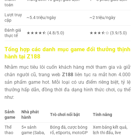
toán
Lượt truy
~5.4 triệu/ngày
~2 triệu/ngày
cập
Đánh giá
★★★★⯪ (4.8/5.0)
★★★⯪✩ (3.9/5.0)
thực tế
Tổng hợp các danh mục game đổi thưởng thịnh
hành tại Z188
Nhằm mục tiêu lôi cuốn khách hàng mới tham gia và giữ
chân người cũ, trang web
Z188
liên tục ra mắt hơn 4.000
sản phẩm game hot. Mỗi loại có ưu điểm riêng biệt, tỷ lệ
thưởng hấp dẫn, đồng thời đa dạng hình thức chơi, cụ thể
như:
Sảnh
Nhà phát
Trò chơi nổi bật
Tính năng
game
hành
Thể
5+ sảnh
Bóng đá, cược bóng
Xem bảng kết quả,
thao
game (Saba,
rổ, eSports, motoGP
lịch thi đấu, live