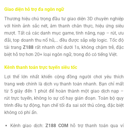
Giao diện hỗ trợ đa ngôn ngữ
Thương hiệu chú trọng đầu tư giao diện 3D chuyên nghiệp
với hình ảnh sắc nét, âm thanh chân thực, hiệu ứng siêu
mượt. Tất cả các danh mục game, tính năng, nạp – rút, ưu
đãi, top doanh thu nổ hũ,… đều được sắp xếp logic. Tốc độ
tải trang
Z188
rất nhanh chỉ dưới 1s, không chậm trễ, đặc
biệt hỗ trợ hơn 20+ loại ngôn ngữ, trong đó có tiếng Việt.
Kênh thanh toán trực tuyến siêu tốc
Lợi thế lớn nhất khiến cộng đồng người chơi yêu thích
trang web chính là dịch vụ thanh toán nhanh. Bạn chỉ mất
từ 5 giây đến 1 phút để hoàn thành một giao dịch nạp –
rút trực tuyến, không lo sự cố hay gián đoạn. Toàn bộ quy
trình đều tự động, hạn chế tối đa sai sót thủ công, đặc biệt
không có phí ẩn.
Kênh giao dịch:
Z188 COM
hỗ trợ thanh toán qua ví