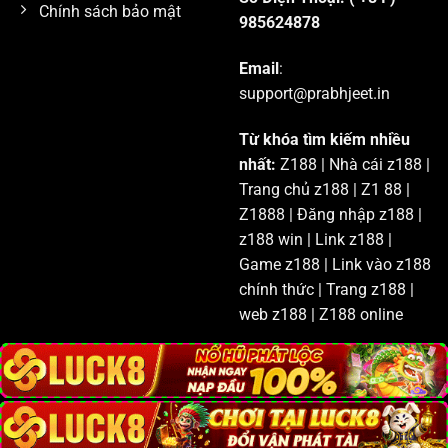
Chính sách bảo mật
985624878
Email
:
support@prabhjeet.in
Từ khóa tìm kiếm nhiều
nhất:
Z188 | Nhà cái z188 |
Trang chủ z188 | Z1 88 |
Z1888 | Đăng nhập z188 |
z188 win | Link z188 |
Game z188 | Link vào z188
chính thức | Trang z188 |
web z188 | Z188 online
Copyright 2026 ©
Flatsome Theme