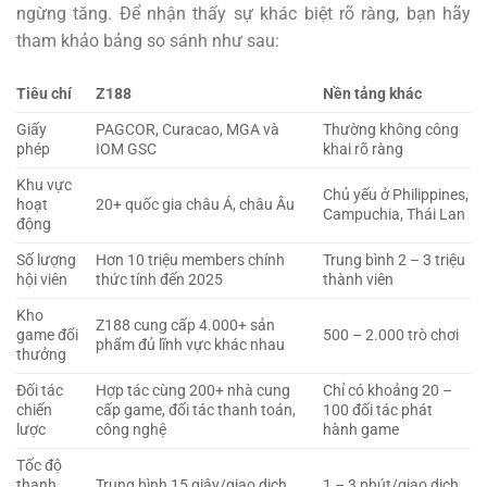
ngừng tăng. Để nhận thấy sự khác biệt rõ ràng, bạn hãy
tham khảo bảng so sánh như sau:
Tiêu chí
Z188
Nền tảng khác
Giấy
PAGCOR, Curacao, MGA và
Thường không công
phép
IOM GSC
khai rõ ràng
Khu vực
Chủ yếu ở Philippines,
hoạt
20+ quốc gia châu Á, châu Âu
Campuchia, Thái Lan
động
Số lượng
Hơn 10 triệu members chính
Trung bình 2 – 3 triệu
hội viên
thức tính đến 2025
thành viên
Kho
Z188 cung cấp 4.000+ sản
game đổi
500 – 2.000 trò chơi
phẩm đủ lĩnh vực khác nhau
thưởng
Đối tác
Hợp tác cùng 200+ nhà cung
Chỉ có khoảng 20 –
chiến
cấp game, đối tác thanh toán,
100 đối tác phát
lược
công nghệ
hành game
Tốc độ
thanh
Trung bình 15 giây/giao dịch
1 – 3 phút/giao dịch