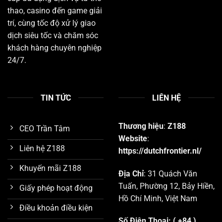
thao, casino đến game giải
trí, cùng tốc độ xử lý giao
dịch siêu tốc và chăm sóc
khách hàng chuyên nghiệp
24/7.
TIN TỨC
LIÊN HỆ
Thương hiệu
:
Z188
CEO Trần Tâm
Website
:
Liên hệ Z188
https://dutchfrontier.nl/
Khuyến mãi Z188
Địa Chỉ
: 31 Quách Văn
Tuấn, Phường 12, Bảy Hiền,
Giấy phép hoạt động
Hồ Chí Minh, Việt Nam
Điều khoản điều kiện
Số Điện Thoại: ( +84 )