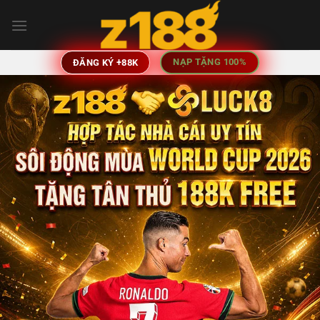
Skip
to
content
NẠP TẶNG 100%
ĐĂNG KÝ +88K