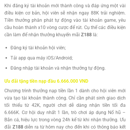
Khi đăng ký tài khoản mới thành công và đáp ứng một vài
điều kiện cơ bản, hội viên sẽ nhận ngay 88K trải nghiệm.
Tiền thưởng phân phát tự động vào tài khoản game, yêu
cầu hoàn thành x10 vòng cược để rút. Cụ thể các điều kiện
cần làm để nhận thưởng khuyến mãi
Z188
là:
Đăng ký tài khoản hội viên;
Tải app qua máy iOS/Android;
Đăng nhập tài khoản và nhận thưởng tự động.
Ưu đãi tặng tiền nạp đầu 6.666.000 VND
Chương trình thưởng nạp tiền lần 1 dành cho hội viên mới
vừa tạo tài khoản thành công. Chỉ cần phát sinh giao dịch
tối thiểu từ 42K, người chơi dễ dàng nhận tiền tối đa
6.666K. Cơ hội duy nhất 1 lần, trò chơi áp dụng Nổ hũ –
Bắn cá, hiệu lực trong vòng 24h kể từ khi nhận thưởng. Ưu
đãi
Z188
diễn ra từ hôm nay cho đến khi có thông báo kết