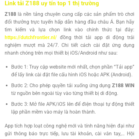
Link tải Z188 uy tín top 1 thị trường
Z188
là nền tảng chuyên cung cấp các sản phẩm trò chơi
đổi thưởng trực tuyến hấp dẫn hàng đầu châu Á. Bạn hãy
tìm kiếm và lựa chọn link vào chính thức tại đây:
https://dutchfrontier.nl/
đồng thời tải app di động trải
nghiệm mượt mà 24/7. Chi tiết cách cài đặt ứng dụng
nhanh chóng trên mọi thiết bị iOS/Android như sau:
Bước 1: Truy cập website mới nhất, chọn phần “Tải app”
để lấy link cài đặt file cấu hình iOS hoặc APK (Android).
Bước 2: Cho phép quyền tải xuống ứng dụng
Z188 WIN
từ nguồn bên ngoài tùy vào từng thiết bị di động.
Bước 3: Mở file APK/iOS lên để điện thoại tự động thiết
lập phần mềm vào máy là hoàn thành.
App tích hợp loạt công nghệ mới và tính năng hiện đại như
gửi thông báo trực tiếp, lưu tài khoản, cài vân tay,… Hội