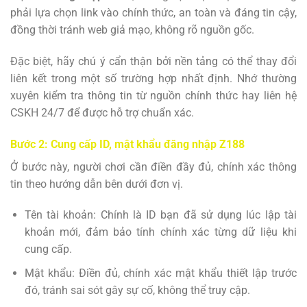
phải lựa chọn link vào chính thức, an toàn và đáng tin cậy,
đồng thời tránh web giả mạo, không rõ nguồn gốc.
Đặc biệt, hãy chú ý cẩn thận bởi nền tảng có thể thay đổi
liên kết trong một số trường hợp nhất định. Nhớ thường
xuyên kiểm tra thông tin từ nguồn chính thức hay liên hệ
CSKH 24/7 để được hỗ trợ chuẩn xác.
Bước 2: Cung cấp ID, mật khẩu đăng nhập Z188
Ở bước này, người chơi cần điền đầy đủ, chính xác thông
tin theo hướng dẫn bên dưới đơn vị.
Tên tài khoản: Chính là ID bạn đã sử dụng lúc lập tài
khoản mới, đảm bảo tính chính xác từng dữ liệu khi
cung cấp.
Mật khẩu: Điền đủ, chính xác mật khẩu thiết lập trước
đó, tránh sai sót gây sự cố, không thể truy cập.