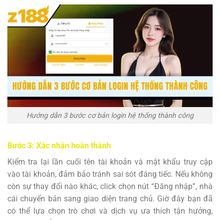
Hướng dẫn 3 bước cơ bản login hệ thống thành công
Bước 3: Xác nhận hoàn thành
Kiểm tra lại lần cuối tên tài khoản và mật khẩu truy cập
vào tài khoản, đảm bảo tránh sai sót đáng tiếc. Nếu không
còn sự thay đổi nào khác, click chọn nút “Đăng nhập”, nhà
cái chuyển bản sang giao diện trang chủ. Giờ đây bạn đã
có thể lựa chọn trò chơi và dịch vụ ưa thích tận hưởng,