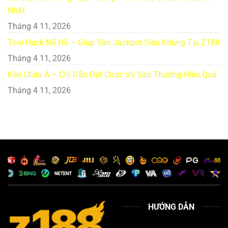
Nhất
Tháng 4 11, 2026
Tool Hack Nổ Hũ – Giúp Săn Jackpot Siêu Khủng Tại Z188
Tháng 4 11, 2026
Kèo Châu Á – Chỉ Dẫn Đặt Cược Và Săn Thưởng Hiệu Quả
Tháng 4 11, 2026
HƯỚNG DẪN