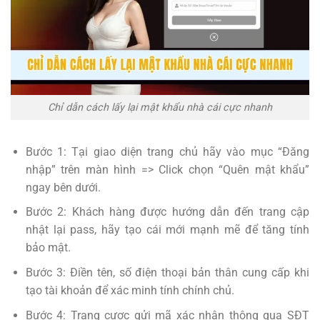
Chỉ dẫn cách lấy lại mật khẩu nhà cái cực nhanh
Bước 1: Tại giao diện trang chủ hãy vào mục “Đăng
nhập” trên màn hình => Click chọn “Quên mật khẩu”
ngay bên dưới.
Bước 2: Khách hàng được hướng dẫn đến trang cập
nhật lại pass, hãy tạo cái mới mạnh mẽ để tăng tính
bảo mật.
Bước 3: Điền tên, số điện thoại bản thân cung cấp khi
tạo tài khoản để xác minh tính chính chủ.
Bước 4: Trang cược gửi mã xác nhận thông qua SĐT