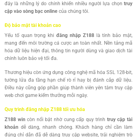
đây là những lý do chính khiến nhiều người lựa chọn
truy
cập vào sòng bạc online
của chúng tôi.
Độ bảo mật tài khoản cao
Yếu tố quan trọng khi
đăng nhập Z188
là tính bảo mật,
mang đến môi trường cá cược an toàn nhất. Nền tảng mã
hóa dữ liệu hiện đại, thông tin người dùng và giao dịch tài
chính luôn bảo vệ tối đa.
Thương hiệu còn ứng dụng công nghệ mã hóa SSL 128-bit,
tường lửa đa tầng hạn chế rò rỉ hay bị đánh cắp dữ liệu.
Điều này cũng góp phần giúp thành viên yên tâm truy cập
web chơi game kiếm thưởng mỗi ngày.
Quy trình đăng nhập Z188 tối ưu hóa
Z188 win
còn nổi bật nhờ cung cấp quy trình
truy cập tài
khoản
dễ dàng, nhanh chóng. Khách hàng chỉ cần làm
đúng chỉ dẫn đã dễ dàng truy cập website, trải nghiệm trò