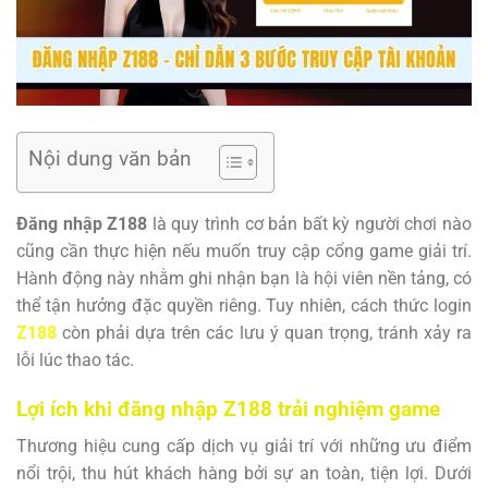
Nội dung văn bản
Đăng nhập Z188
là quy trình cơ bản bất kỳ người chơi nào
cũng cần thực hiện nếu muốn truy cập cổng game giải trí.
Hành động này nhằm ghi nhận bạn là hội viên nền tảng, có
thể tận hưởng đặc quyền riêng. Tuy nhiên, cách thức login
Z188
còn phải dựa trên các lưu ý quan trọng, tránh xảy ra
lỗi lúc thao tác.
Lợi ích khi đăng nhập Z188 trải nghiệm game
Thương hiệu cung cấp dịch vụ giải trí với những ưu điểm
nổi trội, thu hút khách hàng bởi sự an toàn, tiện lợi. Dưới