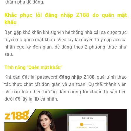
khám phá dễ dàng.
Khắc phục lỗi đăng nhập Z188 do quên mật
khẩu
Bạn gặp khó khăn khi sign-in
hệ thống nhà cái cá cược trực
tuyến
do quên mật khẩu. Việc lấy lại quyền truy cập acc cá
nhân cực kỳ đơn giản, dễ dàng theo 2 phương thức như
sau.
Tính năng “Quên mật khẩu”
Khi cần đặt lại password
đăng nhập Z188
, quá trình thao
tác thực chất rất đơn giản và an toàn. Cụ thể, thành viên
chỉ cần tuân theo hướng dẫn chúng tôi chuẩn bị sẵn bên
dưới để lấy lại ID cá nhân.