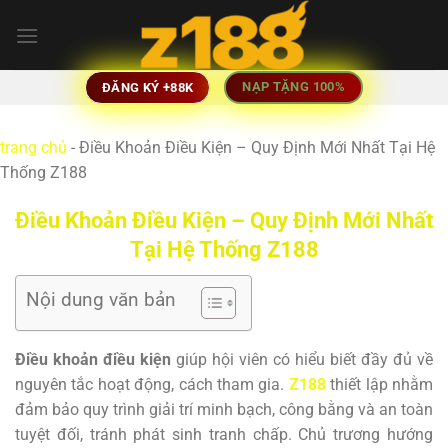
Skip
to
content
NẠP TẶNG 100%
ĐĂNG KÝ +88K
trang chủ
-
Điều Khoản Điều Kiện – Quy Định Mới Nhất Tại Hệ
Thống Z188
Điều Khoản Điều Kiện – Quy Định Mới Nhất
Tại Hệ Thống Z188
Nội dung văn bản
Điều khoản điều kiện
giúp hội viên có hiểu biết đầy đủ về
nguyên tắc hoạt động, cách tham gia.
Z188
thiết lập nhằm
đảm bảo quy trình giải trí minh bạch, công bằng và an toàn
tuyệt đối, tránh phát sinh tranh chấp. Chủ trương hướng