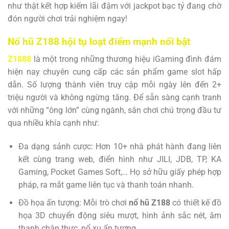
như thật kết hợp kiếm lãi đậm với jackpot bạc tỷ đang chờ
đón người chơi trải nghiệm ngay!
Nổ hũ Z188 hội tụ loạt điểm mạnh nổi bật
Z1888
là một trong những thương hiệu iGaming đình đám
hiện nay chuyên cung cấp các sản phẩm game slot hấp
dẫn. Số lượng thành viên truy cập mỗi ngày lên đến 2+
triệu người và không ngừng tăng. Để sẵn sàng cạnh tranh
với những “ông lớn” cùng ngành, sân chơi chú trọng đầu tư
qua nhiều khía cạnh như:
Đa dạng sảnh cược: Hơn 10+ nhà phát hành đang liên
kết cùng trang web, điển hình như JILI, JDB, TP, KA
Gaming, Pocket Games Soft,… Họ sở hữu giấy phép hợp
pháp, ra mắt game liên tục và thanh toán nhanh.
Đồ họa ấn tượng: Mỗi trò chơi
nổ hũ Z188
có thiết kế đồ
họa 3D chuyển động siêu mượt, hình ảnh sắc nét, âm
thanh chân thực, nổ xu ấn tượng.