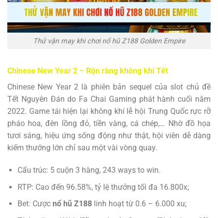
Thử vận may khi chơi nổ hũ Z188 Golden Empire
Chinese New Year 2 – Rộn ràng không khí Tết
Chinese New Year 2 là phiên bản sequel của slot chủ đề
Tết Nguyên Đán do Fa Chai Gaming phát hành cuối năm
2022. Game tái hiện lại không khí lễ hội Trung Quốc rực rỡ
pháo hoa, đèn lồng đỏ, tiền vàng, cá chép,… Nhờ đồ họa
tươi sáng, hiệu ứng sống động như thật, hội viên dễ dàng
kiếm thưởng lớn chỉ sau một vài vòng quay.
Cấu trúc: 5 cuộn 3 hàng, 243 ways to win.
RTP: Cao đến 96.58%, tỷ lệ thưởng tối đa 16.800x;
Bet: Cược
nổ hũ Z188
linh hoạt từ 0.6 – 6.000 xu;