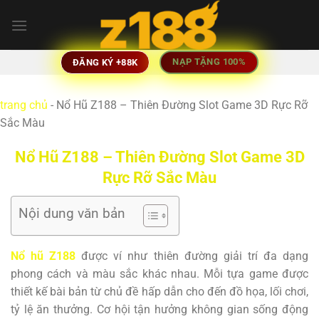
Skip
to
content
NẠP TẶNG 100%
ĐĂNG KÝ +88K
trang chủ
-
Nổ Hũ Z188 – Thiên Đường Slot Game 3D Rực Rỡ
Sắc Màu
Nổ Hũ Z188 – Thiên Đường Slot Game 3D
Rực Rỡ Sắc Màu
Nội dung văn bản
Nổ hũ Z188
được ví như thiên đường giải trí đa dạng
phong cách và màu sắc khác nhau. Mỗi tựa game được
thiết kế bài bản từ chủ đề hấp dẫn cho đến đồ họa, lối chơi,
tỷ lệ ăn thưởng. Cơ hội tận hưởng không gian sống động