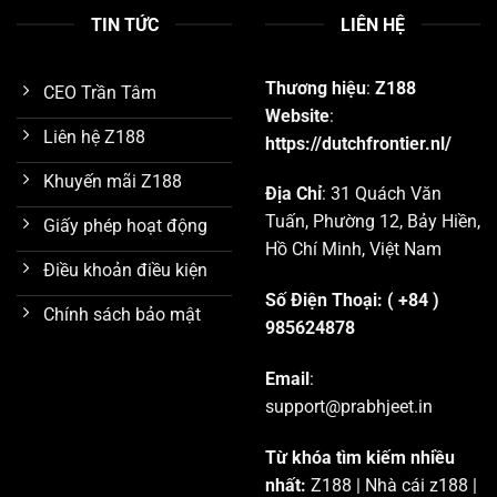
TIN TỨC
LIÊN HỆ
Thương hiệu
:
Z188
CEO Trần Tâm
Website
:
Liên hệ Z188
https://dutchfrontier.nl/
Khuyến mãi Z188
Địa Chỉ
: 31 Quách Văn
Tuấn, Phường 12, Bảy Hiền,
Giấy phép hoạt động
Hồ Chí Minh, Việt Nam
Điều khoản điều kiện
Số Điện Thoại: ( +84 )
Chính sách bảo mật
985624878
Email
:
support@prabhjeet.in
Từ khóa tìm kiếm nhiều
nhất:
Z188 | Nhà cái z188 |