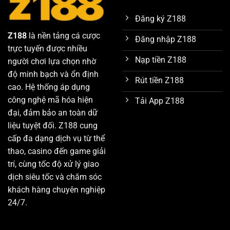
Đăng ký Z188
Z188
là nền tảng cá cược
Đăng nhập Z188
trực tuyến được nhiều
Nạp tiền Z188
người chơi lựa chọn nhờ
độ minh bạch và ổn định
Rút tiền Z188
cao. Hệ thống áp dụng
công nghệ mã hóa hiện
Tải App Z188
đại, đảm bảo an toàn dữ
liệu tuyệt đối. Z188 cung
cấp đa dạng dịch vụ từ thể
thao, casino đến game giải
trí, cùng tốc độ xử lý giao
dịch siêu tốc và chăm sóc
khách hàng chuyên nghiệp
24/7.