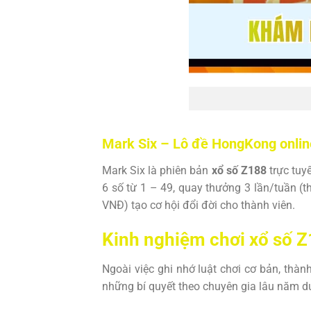
Mark Six – Lô đề HongKong onlin
Mark Six là phiên bản
xổ số Z188
trực tuy
6 số từ 1 – 49, quay thưởng 3 lần/tuần (t
VNĐ) tạo cơ hội đổi đời cho thành viên.
Kinh nghiệm chơi xổ số Z
Ngoài việc ghi nhớ luật chơi cơ bản, thà
những bí quyết theo chuyên gia lâu năm dư