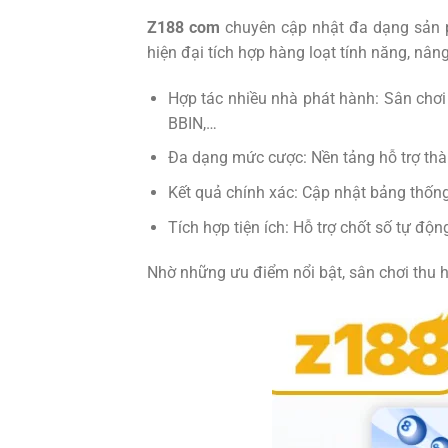
Z188 com
chuyên cập nhật đa dạng sản ph
hiện đại tích hợp hàng loạt tính năng, nân
Hợp tác nhiều nhà phát hành: Sân chơi
BBIN,…
Đa dạng mức cược: Nền tảng hỗ trợ thành
Kết quả chính xác: Cập nhật bảng thốn
Tích hợp tiện ích: Hỗ trợ chốt số tự đ
Nhờ những ưu điểm nổi bật, sân chơi thu h