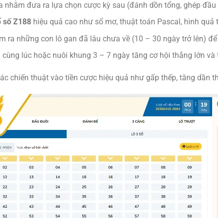
a nhằm đưa ra lựa chọn cược kỳ sau (đánh dồn tổng, ghép đầu –
ổ số Z188
hiệu quả cao như sổ mơ, thuật toán Pascal, hình quả 
m ra những con lô gan đã lâu chưa về (10 – 30 ngày trở lên) để
 cùng lúc hoặc nuôi khung 3 – 7 ngày tăng cơ hội thắng lớn và 
ác chiến thuật vào tiền cược hiệu quả như gấp thếp, tăng dần the