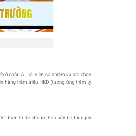
iến ở châu Á. Hội viên có nhiệm vụ lựa chọn
đến hàng trăm triệu HKD (tương ứng trăm tỷ
 dự đoán lô đề chuẩn. Bạn hãy bỏ túi ngay