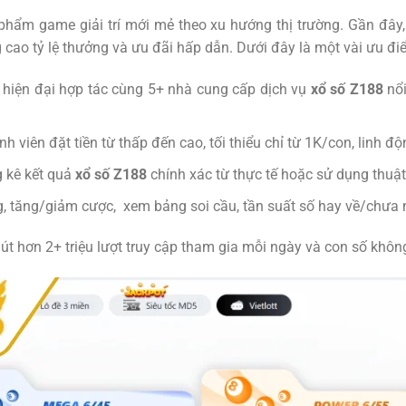
ẩm game giải trí mới mẻ theo xu hướng thị trường. Gần đây, 
g cao tỷ lệ thưởng và ưu đãi hấp dẫn. Dưới đây là một vài ưu điể
 hiện đại hợp tác cùng 5+ nhà cung cấp dịch vụ
xổ số Z188
nổ
 viên đặt tiền từ thấp đến cao, tối thiểu chỉ từ 1K/con, linh độ
g kê kết quả
xổ số Z188
chính xác từ thực tế hoặc sử dụng thuậ
ộng, tăng/giảm cược, xem bảng soi cầu, tần suất số hay về/chưa 
út hơn 2+ triệu lượt truy cập tham gia mỗi ngày và con số khô