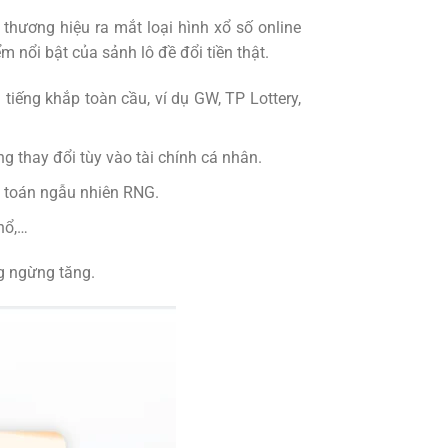
thương hiệu ra mắt loại hình xổ số online
m nổi bật của sảnh lô đề đổi tiền thật.
i tiếng khắp toàn cầu, ví dụ GW, TP Lottery,
ng thay đổi tùy vào tài chính cá nhân.
t toán ngẫu nhiên RNG.
nổ,…
ng ngừng tăng.