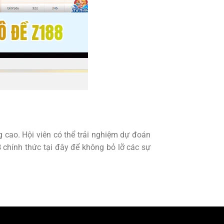
g cao. Hội viên có thể trải nghiệm dự đoán
8
chính thức tại đây để không bỏ lỡ các sự