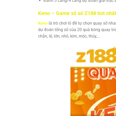
Đánh 3 càng/4 càng dự đoán giải Đặc b
Keno – Game xổ số Z188 hot nhấ
Keno
là trò chơi lô đề tự chọn quay số nh
dự đoán tổng số của 20 quả bóng quay tro
chẵn, lẻ, lớn, nhỏ, kim, mộc, thủy,…